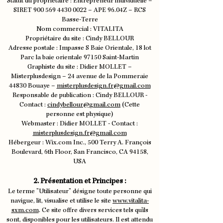
Statut du propriétaire : Entrepreneur individuelle –
SIRET
900 569 4430 0022
– APE 96.04Z – RCS
Basse-Terre
Nom commercial : VITALITA
Propriétaire du site : Cindy BELLOUR
Adresse postale : Impasse S Baie Orientale, 18 lot
Parc la baie orientale 97150 Saint-Martin
Graphiste du site : Didier MOLLET –
Misterplusdesign – 24 avenue de la Pommeraie
44830 Bouaye –
misterplusdesign.fr@gmail.com
Responsable de publication : Cindy BELLOUR -
Contact :
cindybellour@gmail.com
(Cette
personne est physique)
Webmaster : Didier MOLLET - Contact :
misterplusdesign.fr@gmail.com
Hébergeur : Wix.com Inc., 500 Terry A. François
Boulevard, 6th Floor, San Francisco, CA 94158,
USA
2. Présentation et Principes :
Le terme "Utilisateur" désigne toute personne qui
navigue, lit, visualise et utilise le site
www.vitalita-
sxm.com
. Ce site offre divers services tels qu'ils
sont, disponibles pour les utilisateurs. Il est attendu