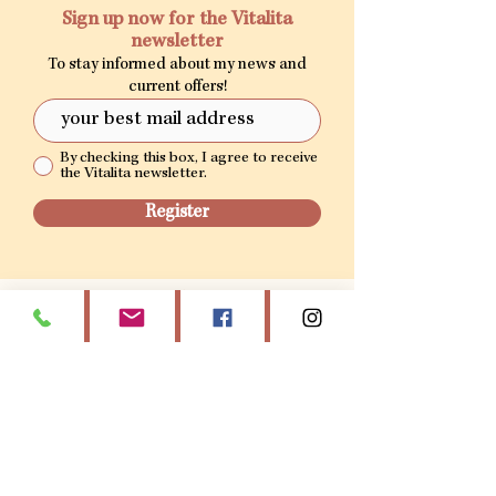
Sign up now for the Vitalita
newsletter
To stay informed about my news and
current offers!
By checking this box, I agree to receive
the Vitalita newsletter.
Register
ZEN GARDEN MASSAGE
Beach Club, 21 rue de la petite plage, Grand-
Case 97150, Saint-Martin
vitalita.sxm@gmail.com