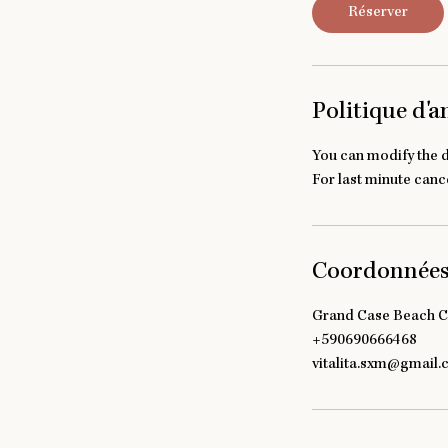
Réserver
Politique d'
You can modify the d
For last minute cance
Coordonnée
Grand Case Beach Clu
+590690666468
vitalita.sxm@gmail