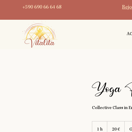
+590 690 66 64 68
Rejo
A
Yoga P
Collective Class in E
20
euros
1 h
1
20 €
G