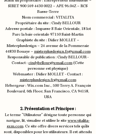
Statut du propriétaire : Entrepreneur individuelle –
SIRET
900 569 4430 0022
– APE 96.04Z – RCS
Basse-Terre
Nom commercial : VITALITA
Propriétaire du site : Cindy BELLOUR
Adresse postale : Impasse S Baie Orientale, 18 lot
Parc la baie orientale 97150 Saint-Martin
Graphiste du site : Didier MOLLET –
Misterplusdesign – 24 avenue de la Pommeraie
44830 Bouaye –
misterplusdesign.fr@gmail.com
Responsable de publication : Cindy BELLOUR -
Contact :
cindybellour@gmail.com
(Cette
personne est physique)
Webmaster : Didier MOLLET - Contact :
misterplusdesign.fr@gmail.com
Hébergeur : Wix.com Inc., 500 Terry A. François
Boulevard, 6th Floor, San Francisco, CA 94158,
USA
2. Présentation et Principes :
Le terme "Utilisateur" désigne toute personne qui
navigue, lit, visualise et utilise le site
www.vitalita-
sxm.com
. Ce site offre divers services tels qu'ils
sont, disponibles pour les utilisateurs. Il est attendu